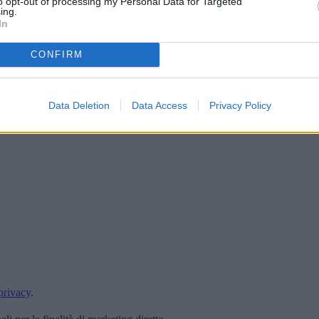
to opt-out of processing my Personal Data for Targeted
ing.
In
CONFIRM
Data Deletion
Data Access
Privacy Policy
privacy
.