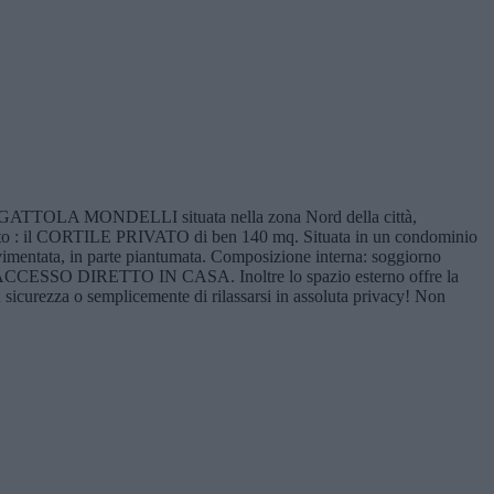
MONDELLI situata nella zona Nord della città,
giunto : il CORTILE PRIVATO di ben 140 mq. Situata in un condominio
pavimentata, in parte piantumata. Composizione interna: soggiorno
te un ACCESSO DIRETTO IN CASA. Inoltre lo spazio esterno offre la
 in sicurezza o semplicemente di rilassarsi in assoluta privacy! Non