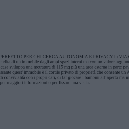
TTO PER CHI CERCA AUTONOMIA E PRIVACY In VIA GATTOLA 
la vendita di un immobile dagli ampi spazi interni ma con un valore ag
 la casa sviluppa una metratura di 115 mq più una area esterna in parte 
eressante quest' immobile è il cortile privato di proprietà che consen
di convivialità con i propri cari, di far giocare i bambini all' aperto ma
 per maggiori informazioni o per fissare una visita.