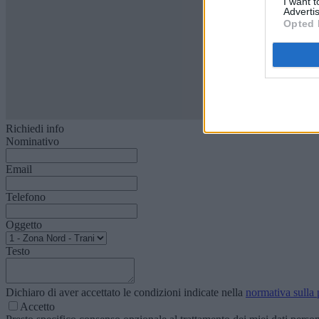
I want 
Advertis
Opted 
Richiedi info
Nominativo
Email
Telefono
Oggetto
Testo
Dichiaro di aver accettato le condizioni indicate nella
normativa sulla 
Accetto