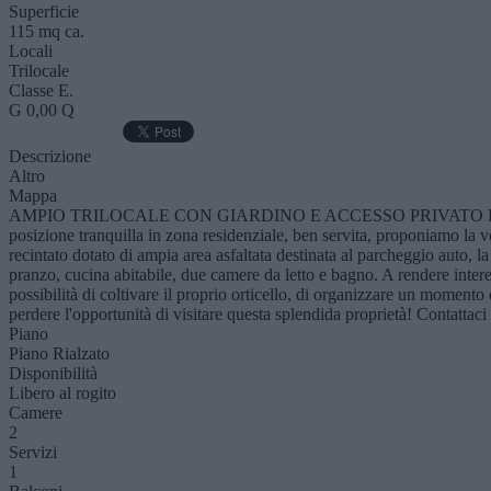
Superficie
115 mq ca.
Locali
Trilocale
Classe E.
G 0,00 Q
Descrizione
Altro
Mappa
AMPIO TRILOCALE CON GIARDINO E ACCESSO PRIVATO PERFE
posizione tranquilla in zona residenziale, ben servita, proponiamo 
recintato dotato di ampia area asfaltata destinata al parcheggio auto,
pranzo, cucina abitabile, due camere da letto e bagno. A rendere int
possibilità di coltivare il proprio orticello, di organizzare un momento 
perdere l'opportunità di visitare questa splendida proprietà! Contattaci
Piano
Piano Rialzato
Disponibilità
Libero al rogito
Camere
2
Servizi
1