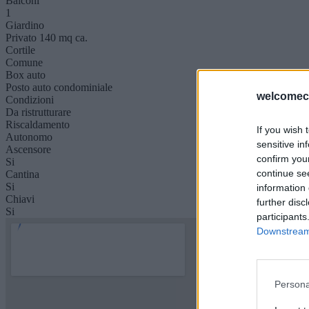
Balconi
1
Giardino
Privato 140 mq ca.
Cortile
Comune
Box auto
Posto auto condominiale
welcomeca
Condizioni
Da ristrutturare
Riscaldamento
If you wish 
Autonomo
sensitive in
Ascensore
confirm you
Si
continue se
Cantina
Si
information 
Chiavi
further disc
Si
participants
Downstream 
Persona