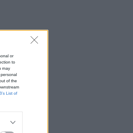
sonal or
ection to
ou may
 personal
out of the
 downstream
B’s List of