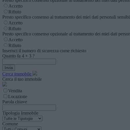
Presto specifico consenso opzionale al trattamento dei miei dati personal
Accetto
Rifiuto
Presto specifico consenso al trattamento dei miei dati personali sensibili
Accetto
Rifiuto
Presto specifico consenso opzionale al trattamento dei miei dati personal
Accetto
Rifiuto
Inserisci il numero di sicurezza come richiesto
Quanto fa
4
+
3
?
Cerca immobile
Cerca il tuo immobile
Vendita
Locazione
Parola chiave
Tipologia Immobile
Comune