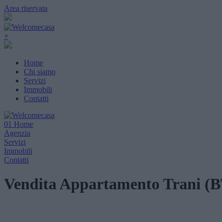
Area riservata
×
Home
Chi siamo
Servizi
Immobili
Contatti
01
Home
Agenzia
Servizi
Immobili
Contatti
Vendita Appartamento Trani (B