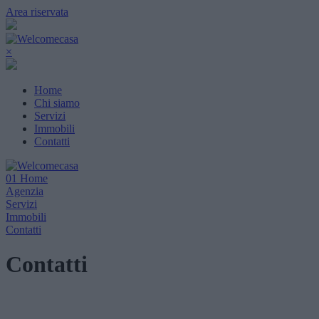
Area riservata
×
Home
Chi siamo
Servizi
Immobili
Contatti
01
Home
Agenzia
Servizi
Immobili
Contatti
Contatti