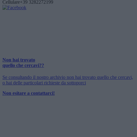
Cellulare
+39 3282272199
Non hai trovato
quello che cercavi??
Se consultando il nostro archivio non hai trovato quello che cercavi,
o hai delle particolari richieste da sottoporci
Non esitare a contattarci!