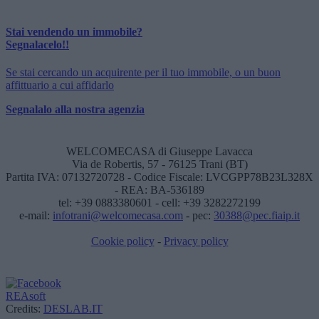
Stai vendendo un immobile?
Segnalacelo!!
Se stai cercando un acquirente per il tuo immobile, o un buon
affittuario a cui affidarlo
Segnalalo alla nostra agenzia
WELCOMECASA di Giuseppe Lavacca
Via de Robertis, 57 - 76125 Trani (BT)
Partita IVA: 07132720728 - Codice Fiscale: LVCGPP78B23L328X
- REA: BA-536189
tel: +39 0883380601 - cell: +39 3282272199
e-mail:
infotrani@welcomecasa.com
- pec:
30388@pec.fiaip.it
Cookie policy
-
Privacy policy
REAsoft
Credits:
DESLAB.IT