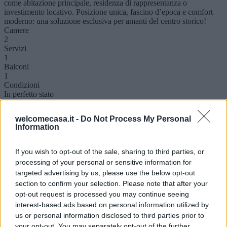
come abitazione principale, residenza di rappresentanza o
investimento locativo. Posizione unica, fascino d’epoca e comfort
moderno: una soluzione esclusiva per amanti del centro storico!
Camere
2
Servizi
1
Balconi
1
Condizioni
In perfetto stato
Riscaldamento
Autonomo
welcomecasa.it -
Do Not Process My Personal
Cucina
Information
Si
Porta blindata
Si
If you wish to opt-out of the sale, sharing to third parties, or
Zanzariere
processing of your personal or sensitive information for
Si
targeted advertising by us, please use the below opt-out
section to confirm your selection. Please note that after your
opt-out request is processed you may continue seeing
interest-based ads based on personal information utilized by
us or personal information disclosed to third parties prior to
your opt-out. You may separately opt-out of the further