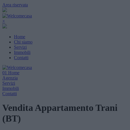
Area riservata
×
Home
Chi siamo
Servizi
Immobili
Contatti
01
Home
Agenzia
Servizi
Immobili
Contatti
Vendita Appartamento Trani
(BT)