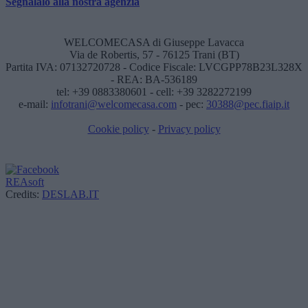
Segnalalo alla nostra agenzia
WELCOMECASA di Giuseppe Lavacca
Via de Robertis, 57 - 76125 Trani (BT)
Partita IVA: 07132720728 - Codice Fiscale: LVCGPP78B23L328X
- REA: BA-536189
tel: +39 0883380601 - cell: +39 3282272199
e-mail:
infotrani@welcomecasa.com
- pec:
30388@pec.fiaip.it
Cookie policy
-
Privacy policy
REAsoft
Credits:
DESLAB.IT